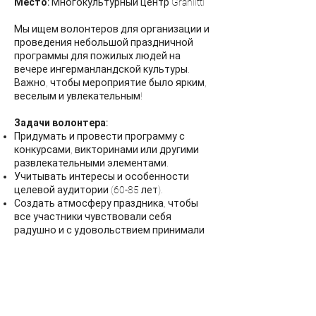
Место:
Многокультурный центр Graniitti
Мы ищем волонтеров для организации и
проведения небольшой праздничной
программы для пожилых людей на
вечере ингерманландской культуры.
Важно, чтобы мероприятие было ярким,
веселым и увлекательным!
Задачи волонтера:
Придумать и провести программу с
конкурсами, викторинами или другими
развлекательными элементами.
Учитывать интересы и особенности
целевой аудитории (60-85 лет).
Создать атмосферу праздника, чтобы
все участники чувствовали себя
радушно и с удовольствием принимали
участие в программе.
Если вам нравится работать с людьми
старшего возраста, если у вас есть
креативные идеи для веселой
программы, мы будем рады, если вы
присоединитесь к нашему проекту!