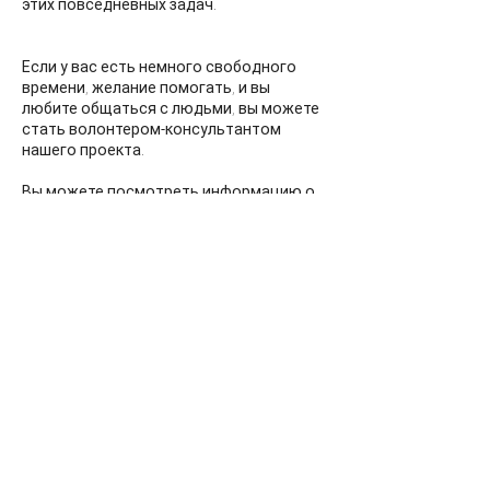
этих повседневных задач.
Если у вас есть немного свободного
времени, желание помогать, и вы
любите общаться с людьми, вы можете
стать волонтером-консультантом
нашего проекта.
Вы можете посмотреть информацию о
нас на сайте
www.svkdigi.fi
.
Регистрация для
волонтеров SVK Liitto
Пишите нам по адресу
digi@svkliitto.fi
, мы
будем рады видеть вас в нашей команде!