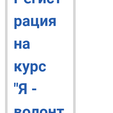
рация 
на 
курс 
"Я - 
волонт