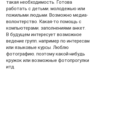
такая необходимость. Готова
работать с детьми, молодежью или
пожилыми людьми. Возможно медиа-
волонтерство. Какая-то помощь с
компьютерами, заполнениями анкет.
В будущем интересует возможное
ведение групп, например по интересам
или языковые курсы. Люблю
фотографию, поэтому какой-нибудь
кружок или возможные фотопрогулки
итд.
В основном готова помогать в городе
Лахти, но есть возможность помогать
и в других городах. Может быть не так
часто, но все-таки.
Сертификаты