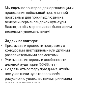
Мы ищем волонтеров для организации и
проведения небольшой праздничной
программы для пожилых людей на
вечере ингерманландской культуры.
Важно, чтобы мероприятие было ярким,
веселым и увлекательным!
Задачи волонтера:
Придумать и провести программу с
конкурсами, викторинами или другими
развлекательными элементами.
Учитывать интересы и особенности
целевой аудитории (60-85 лет).
Создать атмосферу праздника, чтобы
все участники чувствовали себя
радушно и с удовольствием принимали
участие в программе.
Если вам нравится работать с людьми
старшего возраста, если у вас есть
креативные идеи для веселой
программы, мы будем рады, если вы
присоединитесь к нашему проекту!