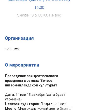
15:00
Sienitie 18 b, 00760 Helsinki
Организация
SVK Liitto
О мероприятии
Проведение рождественского
праздника в рамках "Вечера
ингерманландской культуры"!
Дата:
14 или 15 декабря (дата будет
уточнена)
Целевая аудитория:
Люди 60-85 лет
Место:
Многокультурный центр Graniitti