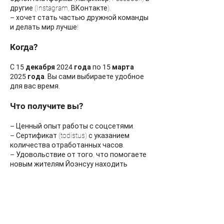
другие (Instagram, ВКонтакте).
– хочет стать частью дружной команды
и делать мир лучше!
Когда?
С
15 декабря 2024 года
по
15 марта
2025 года
. Вы сами выбираете удобное
для вас время.
Что получите вы?
– Ценный опыт работы с соцсетями.
– Сертификат (todistus) с указанием
количества отработанных часов.
– Удовольствие от того, что помогаете
новым жителям Йоэнсуу находить
интересные возможности для досуга.
Как присоединиться?
Заполните анкету и станьте частью
нашей команды!