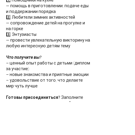
1️⃣ Помощники на кухне
— помощь в приготовлении, подаче еды
и поддержании порядка
2️⃣ Любители зимних активностей
— сопровождение детей на прогулке и
на горке
3️⃣ Энтузиасты
— провести увлекательную викторину на
любую интересную детям тему
Что получите вы?
– ценный опыт работы с детьми (диплом
за участие)
– новые знакомства и приятные эмоции
– удовольствие от того, что делаете
мир чуть лучше
Готовы присоединиться?
Заполните
анкету и станьте частью нашей
команды!
Вместе мы сделаем эти дни
незабываемыми для детей.