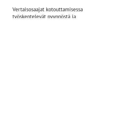
Vertaisosaajat kotouttamisessa
työskentelevät pyynnöstä ja
keskustelevat vain niistä aiheista,
jotka ovat sinulle todella tärkeitä.
He voivat tarjota mahdollisia
ratkaisuja, mutta lopullinen päätös
on sinun. Heidän tehtävänä on
tukea sinua ja antaa tietoa, jotta
voit navigoida omalla polullasi.