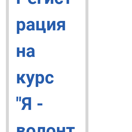
рация 
на 
курс 
"Я - 
волонт