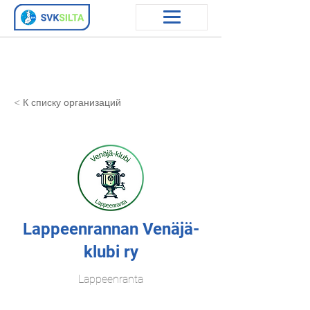
< К списку организаций
Lappeenrannan Venäjä-
klubi ry
Lappeenranta