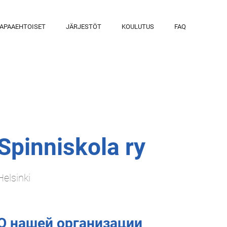
APAAEHTOISET
JÄRJESTÖT
KOULUTUS
FAQ
Spinniskola ry
Helsinki
О нашей организации