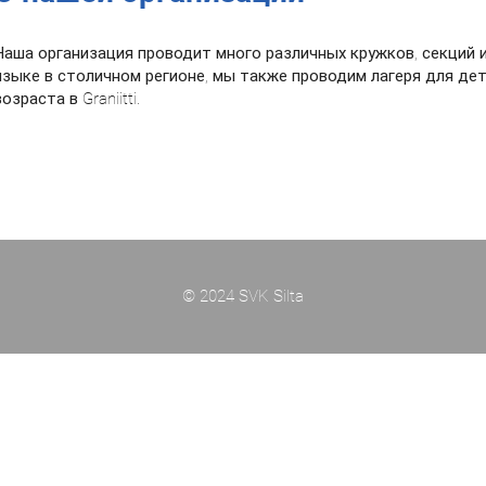
Наша организация проводит много различных кружков, секций 
языке в столичном регионе, мы также проводим лагеря для де
возраста в Graniitti.
© 2024 SVK Silta