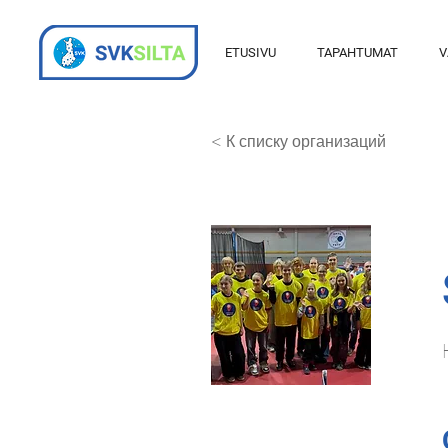
ETUSIVU
TAPAHTUMAT
V
< К списку организаций