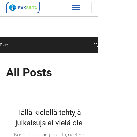
Blogi
All Posts
Tällä kielellä tehtyjä
julkaisuja ei vielä ole
Kun julkaisut on julkaistu, näet ne